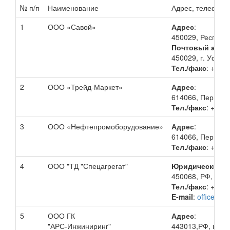
№ п/п
Наименование
Адрес, телефон
1
ООО «Савой»
Адрес
:
450029, Республи
Почтовый адре
450029, г. Уфа, 
Тел./факс
: +7 (
2
ООО «Трейд-Маркет»
Адрес
:
614066, Пермский
Тел./факс
: +7 (
3
ООО «Нефтепромоборудование»
Адрес
:
614066, Пермский
Тел./факс
: +7 (
4
ООО "ТД "Спецагрегат"
Юридический а
450068, РФ, РБ, 
Тел./факс
: +7 (3
E-mail
:
office@td
5
ООО ГК
Адрес
:
"АРС-Инжиниринг"
443013,РФ, г.Сам