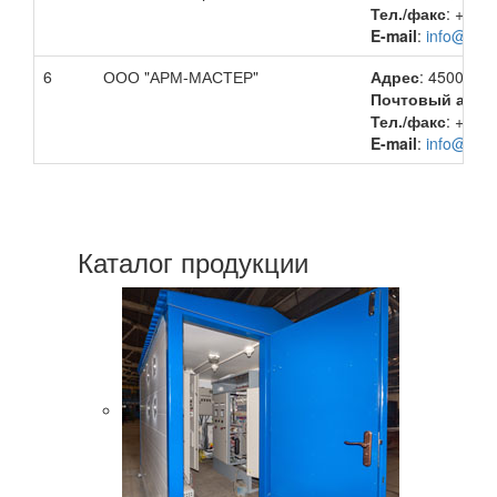
Тел./факс
: +7 (
E-mail
:
info@gkar
6
ООО "АРМ-МАСТЕР"
Адрес
: 450061, 
Почтовый адре
Тел./факс
: +7 (
E-mail
:
info@arm-
Каталог продукции