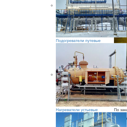
Подогреватели путевые
ОБЩИ
Устано
парафи
Нагреватели устьевые
По зак
особе
Услови