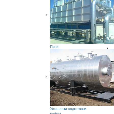
Катего
Основ
№
п/п
Печи
1
2
3
Установки подготовки
нефти