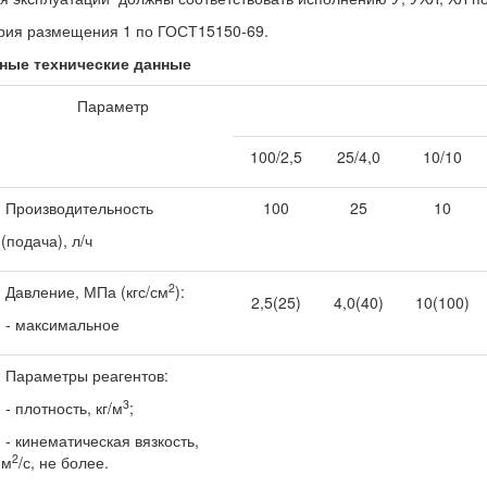
рия размещения 1 по ГОСТ15150-69.
ные технические данные
Параметр
100/2,5
25/4,0
10/10
Производительность
100
25
10
(подача), л/ч
2
Давление, МПа (кгс/см
):
2,5(25)
4,0(40)
10(100)
- максимальное
Параметры реагентов:
3
- плотность, кг/м
;
- кинематическая вязкость,
2
м
/с, не более.