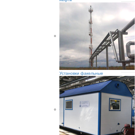
4
5
Установки факельные
6
7
8