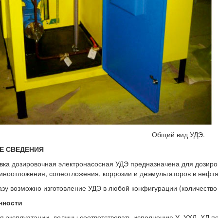
Общий вид УДЭ.
Е СВЕДЕНИЯ
вка дозировочная электронасосная УДЭ предназначена для дозиро
ноотложения, солеотложения, коррозии и деэмульгаторов в нефт
азу возможно изготовление УДЭ в любой конфигурации (количество 
нности
я эксплуатации должны соответствовать исполнению У, УХЛ, ХЛ п