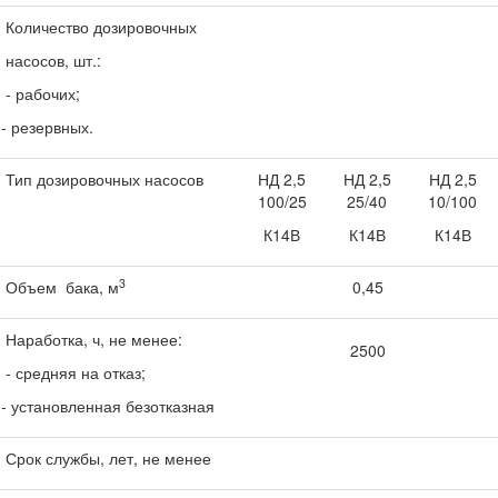
Количество дозировочных
насосов, шт.:
- рабочих;
- резервных.
Тип дозировочных насосов
НД 2,5
НД 2,5
НД 2,5
100/25
25/40
10/100
К14В
К14В
К14В
3
Объем бака, м
0,45
Наработка, ч, не менее:
2500
- средняя на отказ;
- установленная безотказная
Срок службы, лет, не менее