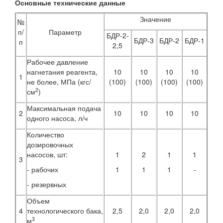
Основные технические данные
Значение
№
п/
Параметр
БДР-2-
БДР-3
БДР-2
БДР-1
п
2,5
Рабочее давление
нагнетания реагента,
10
10
10
10
1
не более, МПа (кгс/
(100)
(100)
(100)
(100)
2
см
)
Максимальная подача
2
10
10
10
10
одного насоса, л/ч
Количество
дозировочных
насосов, шт:
1
2
1
1
3
- рабочих
1
1
1
-
- резервных
Объем
4
технологического бака,
2,5
2,0
2,0
2,0
3
м