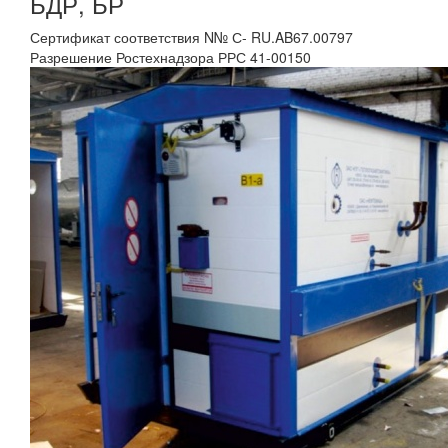
БДР, БР
Сертификат соответствия N№ С- RU.AB67.00797
Разрешение Ростехнадзора РРС 41-00150