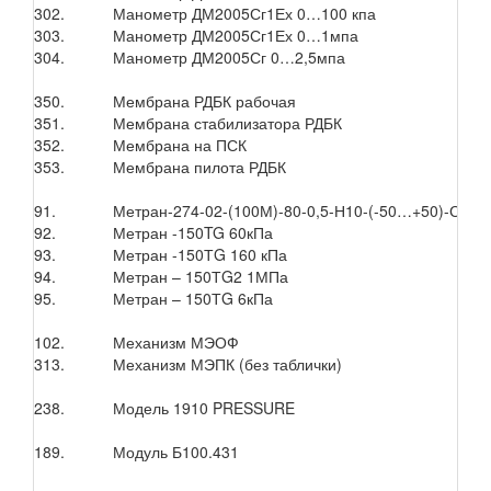
302.
Манометр ДМ2005Сг1Ех 0…100 кпа
303.
Манометр ДМ2005Сг1Ех 0…1мпа
304.
Манометр ДМ2005Сг 0…2,5мпа
350.
Мембрана РДБК рабочая
351.
Мембрана стабилизатора РДБК
352.
Мембрана на ПСК
353.
Мембрана пилота РДБК
91.
Метран-274-02-(100М)-80-0,5-Н10-(-50…+50)-С-4-
92.
Метран -150TG 60кПа
93.
Метран -150ТG 160 кПа
94.
Метран – 150ТG2 1МПа
95.
Метран – 150ТG 6кПа
102.
Механизм МЭОФ
313.
Механизм МЭПК (без таблички)
238.
Модель 1910 PRESSURE
189.
Модуль Б100.431