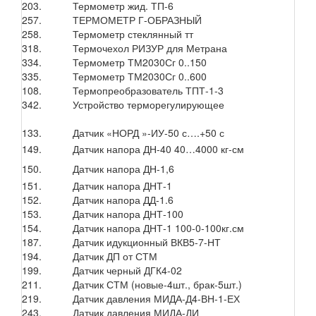
203.
Термометр жид. ТП-6
257.
ТЕРМОМЕТР Г-ОБРАЗНЫЙ
258.
Термометр стеклянный тт
318.
Термочехол РИЗУР для Метрана
334.
Термометр ТМ2030Сг 0..150
335.
Термометр ТМ2030Сг 0..600
108.
Термопреобразователь ТПТ-1-3
342.
Устройство терморегулирующее
133.
Датчик «НОРД »-ИУ-50 с….+50 с
149.
Датчик напора ДН-40 40…4000 кг-см
150.
Датчик напора ДН-1,6
151.
Датчик напора ДНТ-1
152.
Датчик напора ДД-1.6
153.
Датчик напора ДНТ-100
154.
Датчик напора ДНТ-1 100-0-100кг.см
187.
Датчик идукционный ВКВ5-7-НТ
194.
Датчик ДП от СТМ
199.
Датчик черный ДГК4-02
211.
Датчик СТМ (новые-4шт., брак-5шт.)
219.
Датчик давления МИДА-Д4-ВН-1-ЕХ
243.
Датчик давления МИДА-ДИ