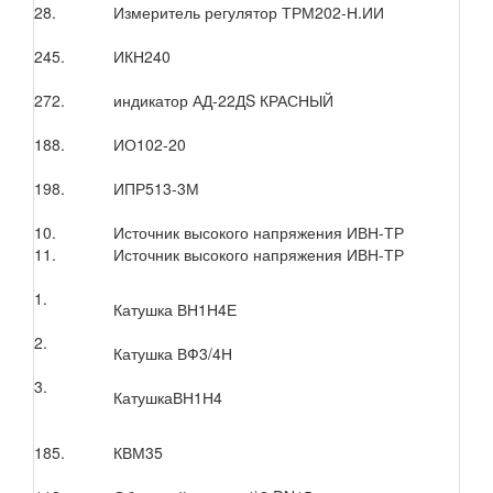
28.
Измеритель регулятор ТРМ202-Н.ИИ
245.
ИКН240
272.
индикатор АД-22ДS КРАСНЫЙ
188.
ИО102-20
198.
ИПР513-3М
10.
Источник высокого напряжения ИВН-ТР
11.
Источник высокого напряжения ИВН-ТР
1.
Катушка ВН1Н4Е
2.
Катушка ВФ3/4Н
3.
КатушкаВН1Н4
185.
КВМ35