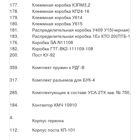
177.
Клеммная коробка КЗПМ3,2
178.
Клеммная коробка КП24-16
179.
Клеммная коробка У614
180.
Клеммная коробка У615
181.
Распределительная коробка У409 У15(черная)
183.
Распределительная коробка 1Ех КТО 20(ПТБ-10 34,
176.
Коробка SA-N11108
182.
Коробка ГТГ-ВК2-111109-108
200.
Пост КУ-92
359.
Комплект пружин к РДГ-В
317.
Комплект разъемов для БУК-4
285.
Комплектующие в составе УСА-2ТК зав. № 750,756
184.
Контактор КМЧ 10910
4.
Корпус геркона
112.
Корпус поста КП-101